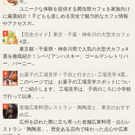
年...
ユニークな体験を提供する爬虫類カフェを家族向け
に厳選紹介！子どもも楽しめる安全で魅力的なカフェ情報
やアクセスガ...
【完全ガイド】東京・千葉・神奈川の大型犬カフェ
4選...
東京都・千葉県・神奈川県で人気の大型犬カフェ4
選を徹底紹介！シベリアンハスキー、ゴールデンレトリバ
ー、バーニー...
お菓子の工場見学！子供と行きたい 工場見学 4選...
このページでは、お菓子の工場見学スポットについ
てご紹介します。 工場見学は、子供のころに小学校
で行って以来、、...
老舗広東料理レストラン・陶陶居と、東京のおすす
め広...
広州を訪れた際に立ち寄った老舗広東料理・点心レ
ストラン「陶陶居」。歴史ある店内で味わった点心や広東