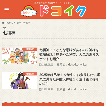
家族でお出かけ情報サイト「ドコイク」
HOME
タグ : 七福神
TAG
七福神
神社仏閣
七福神ってどんな意味があるの？神様を
徹底解説！歴史やご利益、人気の巡りス
ポットも紹介
|
投稿者：dokoiku-writer
2025.01.02
神社仏閣
2025年は巳年！今年中にお参りしたい運
気に満ちた弁財天神社１０選【第２弾そ
の２】
|
投稿者：dokoiku-writer
2024.12.29