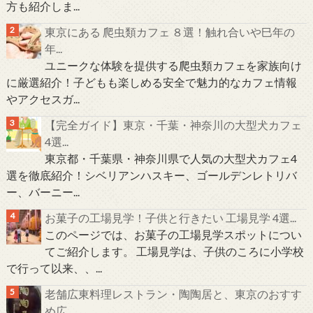
方も紹介しま...
東京にある 爬虫類カフェ ８選！触れ合いや巳年の
年...
ユニークな体験を提供する爬虫類カフェを家族向け
に厳選紹介！子どもも楽しめる安全で魅力的なカフェ情報
やアクセスガ...
【完全ガイド】東京・千葉・神奈川の大型犬カフェ
4選...
東京都・千葉県・神奈川県で人気の大型犬カフェ4
選を徹底紹介！シベリアンハスキー、ゴールデンレトリバ
ー、バーニー...
お菓子の工場見学！子供と行きたい 工場見学 4選...
このページでは、お菓子の工場見学スポットについ
てご紹介します。 工場見学は、子供のころに小学校
で行って以来、、...
老舗広東料理レストラン・陶陶居と、東京のおすす
め広...