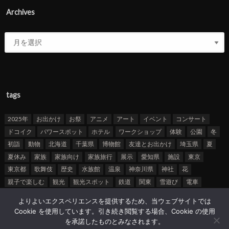
Archives
tags
2025年
お出かけ
お祭
アニメ
アート
イベント
コンサート
ドコイク
パワースポット
ホテル
ワークショップ
体験
公園
冬
初詣
動物
北海道
千葉県
博物館
友達とお出かけ
埼玉県
夏
夏休み
家族
家族向け
家族旅行
展示
愛知県
施設
東京
東京都
歌舞伎
歴史
水族館
温泉
神奈川県
神社
花
親子で楽しむ
観光
観光スポット
鉄道
関東
雪遊び
電車
よりよいエクスペリエンスを提供するため、当ウェブサイトでは
Cookie を使用しています。引き続き閲覧する場合、Cookie の使用
おすすめスポットを投稿する
運営会社 株式会社クロト
Privacy Policy
を承諾したものとみなされます。