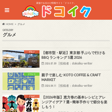
家族でお出かけ情報サイト「ドコイク」
HOME
グルメ
CATEGORY
グルメ
グルメ
【都市型・駅近】東京都 手ぶらで行ける
BBQ ランキング 5選 2026
|
投稿者：dokoiku-writer
2026.07.09
イベント
親子で楽しむ KOTO COFFEE & CRAFT
MARKET
|
投稿者：dokoiku-writer
2026.04.11
グルメ
【2026年版】恵方巻の基本レシピとアレ
ンジアイデア７選—簡単手作りで節分を楽
しもう！