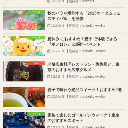
|
投稿者：admin1
2026.02.01
イベント
秋のバラを堪能する「2025オータムフェ
スティバル」を開催
|
投稿者：dokoiku-writer
2025.09.11
イベント
夏休み におすすめ！親子 で体験できる
『ボノロン』 20周年イベント
|
投稿者：dokoiku-writer
2025.07.04
グルメ
老舗広東料理レストラン・陶陶居と、東
京のおすすめ広東グルメ
|
投稿者：dokoiku-writer
2025.05.15
グルメ
親子で味わう絶品スイーツ！おすすめ4選
|
投稿者：dokoiku-writer
2025.04.01
イベント
家族で楽しむゴールデンウィーク！東京
のおすすめスポット
|
投稿者：dokoiku-writer
2025.03.26