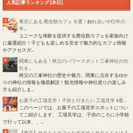
人気記事ランキング [本日]
東京にある 爬虫類カフェ ８選！触れ合いや巳年の
年...
ユニークな体験を提供する爬虫類カフェを家族向け
に厳選紹介！子どもも楽しめる安全で魅力的なカフェ情報
やアクセスガ...
関東にもある！秩父のパワースポット三峯神社の分
社を...
秩父の三峯神社の歴史や魅力、関東に点在するゆか
りの神社の情報を徹底解説！観光情報や神社巡りの楽しみ
方も紹介しま...
お菓子の工場見学！子供と行きたい 工場見学 4選...
このページでは、お菓子の工場見学スポットについ
てご紹介します。 工場見学は、子供のころに小学校
で行って以来、、...
【東京】サモエドカフェおすすめ！サモエドとは？