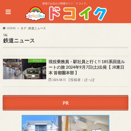
家族でお出かけ情報サイト「ドコイク」
HOME
タグ : 鉄道ニュース
TAG
鉄道ニュース
イベント
現役乗務員・駅社員と行く!! 185系回送ル
ートの旅 2024年9月7日(土)出発【 JR東日
本 首都圏本部 】
|
投稿者：ぽっぽ
2024.08.15
PR