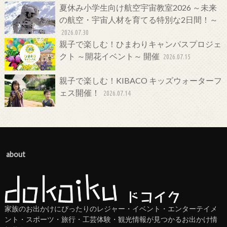
夏休み小学生向け航空宇宙教室2026 ～未来
の航空・宇宙人材を育てる特別な2日間！～
2026.07.30
親子で楽しむ！ひまわりキャンパスプロジェ
クト ～開花イベント～ 開催
2026.07.15
親子で楽しむ！KIBACO キッズウォーターフ
ェス開催！
2026.07.14
about
家族のお出かけにぴったりのレジャー・イベント・エンターテイメ
ント・スポーツ・旅行・工芸体験・観光情報が見つかるお出かけ情