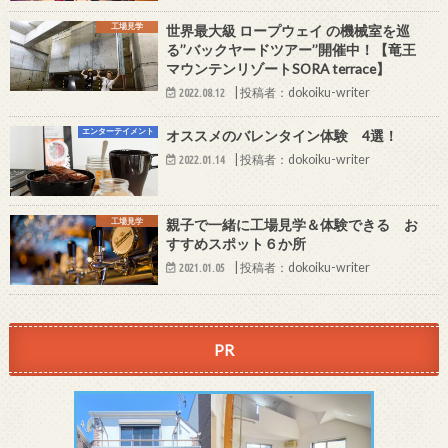
工場見学
世界最大級 ロープウェイ の機械室を巡
る’’バックヤードツアー’’開催中！【竜王
マウンテンリゾートSORA terrace】
|
投稿者：dokoiku-writer
2022.08.12
エンターテイメント
オススメのバレンタイン体験 4選！
|
投稿者：dokoiku-writer
2022.01.14
工場見学
親子で一緒に工場見学＆体験できる お
すすめスポット６か所
|
投稿者：dokoiku-writer
2021.01.05
PR