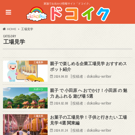
家族でお出かけ情報サイト「ドコイク」
HOME
工場見学
CATEGORY
工場見学
工場見学
親子で楽しめる企業工場見学 おすすめス
ポット紹介
|
投稿者：dokoiku-writer
2024.04.03
スポーツ
親子 で 小田原 へ おでかけ！小田原 の 魅
力 あふれる 遊び場 5選
|
投稿者：dokoiku-writer
2024.02.08
工場見学
お菓子の工場見学！子供と行きたい 工場
見学 4選 関東編
|
投稿者：dokoiku-writer
2024.01.24