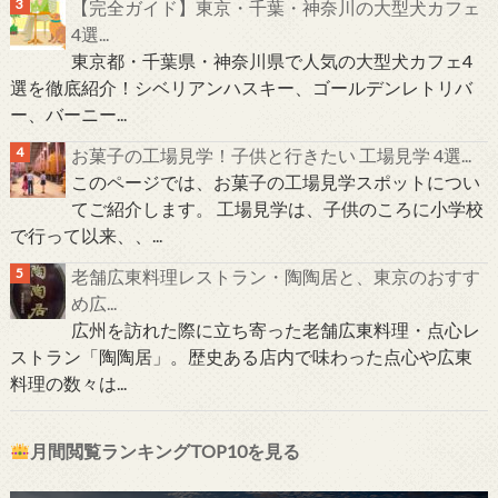
【完全ガイド】東京・千葉・神奈川の大型犬カフェ
4選...
東京都・千葉県・神奈川県で人気の大型犬カフェ4
選を徹底紹介！シベリアンハスキー、ゴールデンレトリバ
ー、バーニー...
お菓子の工場見学！子供と行きたい 工場見学 4選...
このページでは、お菓子の工場見学スポットについ
てご紹介します。 工場見学は、子供のころに小学校
で行って以来、、...
老舗広東料理レストラン・陶陶居と、東京のおすす
め広...
広州を訪れた際に立ち寄った老舗広東料理・点心レ
ストラン「陶陶居」。歴史ある店内で味わった点心や広東
料理の数々は...
月間閲覧ランキングTOP10を見る