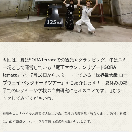
今回は、夏はSORA terraceでの観光やグランピング、冬はスキ
ー場として運営している
『竜王マウンテンリゾートSORA
terrace
』で、7月16日からスタートしている
「世界最大級 ロー
プウェイ バックヤードツアー」
をご紹介します！ 夏休みの親
子でのレジャーや学校の自由研究にもオススメです。ぜひチェ
ックしてみてくださいね。
※新型コロナウイルス感染拡大防止の為、普段の営業状況と異なります。訪問する際
は、必ず施設ホームページ等で情報確認をお願いいたします。