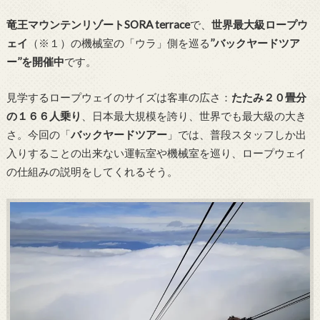
竜王マウンテンリゾートSORA terrace
で、
世界最大級ロープウ
ェイ
（※１）の機械室の「ウラ」側を巡る
’’バックヤードツア
ー’’を開催中
です。
見学するロープウェイのサイズは客車の広さ：
たたみ２０畳分
の１６６人乗り
、日本最大規模を誇り、世界でも最大級の大き
さ。今回の「
バックヤードツアー
」では、普段スタッフしか出
入りすることの出来ない運転室や機械室を巡り、ロープウェイ
の仕組みの説明をしてくれるそう。