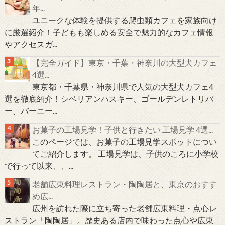
年...
ユニークな体験を提供する爬虫類カフェを家族向け
に厳選紹介！子どもも楽しめる安全で魅力的なカフェ情報
やアクセスガ...
【完全ガイド】東京・千葉・神奈川の大型犬カフェ
4選...
東京都・千葉県・神奈川県で人気の大型犬カフェ4
選を徹底紹介！シベリアンハスキー、ゴールデンレトリバ
ー、バーニー...
お菓子の工場見学！子供と行きたい 工場見学 4選...
このページでは、お菓子の工場見学スポットについ
てご紹介します。 工場見学は、子供のころに小学校
で行って以来、、...
老舗広東料理レストラン・陶陶居と、東京のおすす
め広...
広州を訪れた際に立ち寄った老舗広東料理・点心レ
ストラン「陶陶居」。歴史ある店内で味わった点心や広東