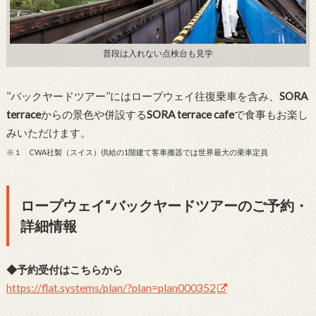
普段は入れない点検台も見学
’’バックヤードツアー’’にはロープウェイ往復乗車を含み、
SORA
terrace
からの景色や併設する
SORA terrace cafe
で食事もお楽し
みいただけます。
※１ CWA社製（スイス）供給の1階建て客車搬器では世界最大の乗車定員
ロープウェイ“バックヤードツアーのご予約・
詳細情報
◆予約受付はこちらから
https://flat.systems/plan/?plan=plan000352