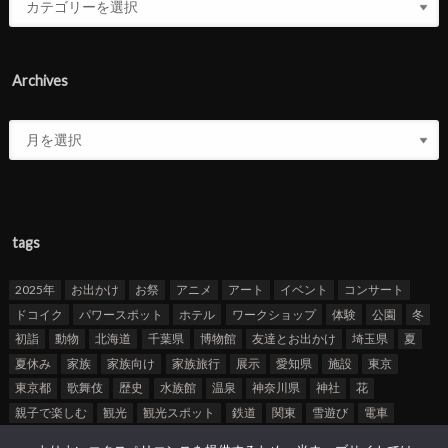
Archives
tags
2025年
お出かけ
お祭
アニメ
アート
イベント
コンサート
ドコイク
パワースポット
ホテル
ワークショップ
体験
公園
冬
初詣
動物
北海道
千葉県
博物館
友達とお出かけ
埼玉県
夏
夏休み
家族
家族向け
家族旅行
展示
愛知県
施設
東京
東京都
歌舞伎
歴史
水族館
温泉
神奈川県
神社
花
親子で楽しむ
観光
観光スポット
鉄道
関東
雪遊び
電車