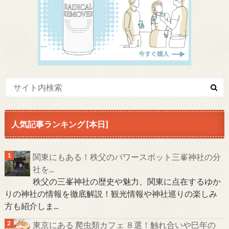
人気記事ランキング [本日]
関東にもある！秩父のパワースポット三峯神社の分
社を...
秩父の三峯神社の歴史や魅力、関東に点在するゆか
りの神社の情報を徹底解説！観光情報や神社巡りの楽しみ
方も紹介しま...
東京にある 爬虫類カフェ ８選！触れ合いや巳年の