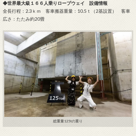
◆世界最大級１６６人乗りロープウェイ 設備情報
全長行程：2.3ｋｍ 客車搬器重量：10.5ｔ（2基設置） 客車
広さ：たたみ約20畳
総重量125tの重り