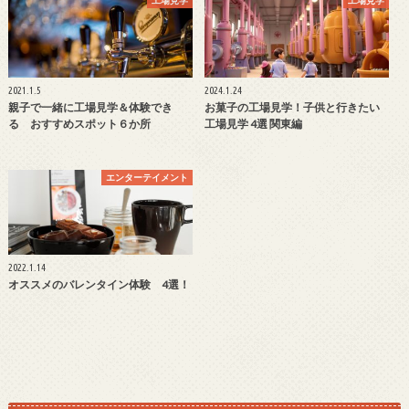
工場見学
工場見学
2021.1.5
2024.1.24
親子で一緒に工場見学＆体験でき
お菓子の工場見学！子供と行きたい
る おすすめスポット６か所
工場見学 4選 関東編
エンターテイメント
2022.1.14
オススメのバレンタイン体験 4選！