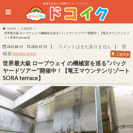
家族でお出かけ情報サイト「ドコイク」
HOME
工場見学
世界最大級 ロープウェイ の機械室を巡る’’バックヤードツアー’’開催中！【竜王マウンテンリゾ
ートSORA terrace】
|
|
コメントはまだありません
投
2022.08.12
2023.07.25
稿者:
dokoiku-writer
工場見学
世界最大級 ロープウェイ の機械室を巡る’’バック
ヤードツアー’’開催中！【竜王マウンテンリゾート
SORA terrace】