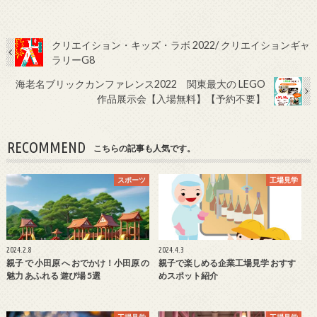
クリエイション・キッズ・ラボ 2022/ クリエイションギャ
ラリーG8
海老名ブリックカンファレンス2022 関東最大の LEGO
作品展示会【入場無料】【予約不要】
RECOMMEND
こちらの記事も人気です。
スポーツ
工場見学
2024.2.8
2024.4.3
親子 で 小田原 へ おでかけ！小田原 の
親子で楽しめる企業工場見学 おすす
魅力 あふれる 遊び場 5選
めスポット紹介