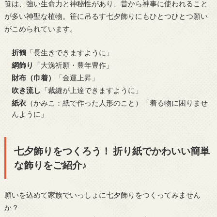
笹は、強い生命力と神秘性があり、昔から神事に使われること
が多い神聖な植物。笹に吊るす七夕飾りにもひとつひとつ願い
がこめられています。
折鶴
「長生きできますように」
網飾り
「大漁祈願・豊年豊作」
財布（巾着）
「金運上昇」
吹き流し
「裁縫が上達できますように」
紙衣
（かみこ：紙で作った人形のこと）「着る物に困りませ
んように」
七夕飾りをつくろう！ 折り紙でかわいい簡単
な飾りをご紹介♪
願いを込めて家族でいっしょに七夕飾りをつくってみません
か？