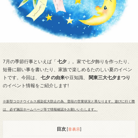
7月の季節行事といえば「
七夕
」。家で七夕飾りを作ったり、
短冊に願い事を書いたり、家族で楽しめるたのしい夏のイベン
トです。今回は、
七夕 の由来
や豆知識、
関東三大七夕まつり
のイベント情報をご紹介します!
※新型コロナウイルス感染拡大防止の為、普段の営業状況と異なります。遊びに行く際
は、必ず施設ホームページ等で情報確認をお願いいたします。
目次
[
非表示
]