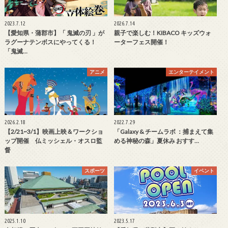
2023.7.12
2026.7.14
【愛知県・蒲郡市】「 鬼滅の刃 」が
親子で楽しむ！KIBACO キッズウォ
ラグーナテンボスにやってくる！
ーターフェス開催！
「鬼滅…
アニメ
エンターテイメント
2026.2.18
2022.7.29
【2/21~3/1】映画上映＆ワークショ
「Galaxy & チームラボ ：捕まえて集
ップ開催 仏ミッシェル・オスロ監
める神秘の森」夏休み おすす…
督
スポーツ
イベント
2025.1.10
2023.5.17