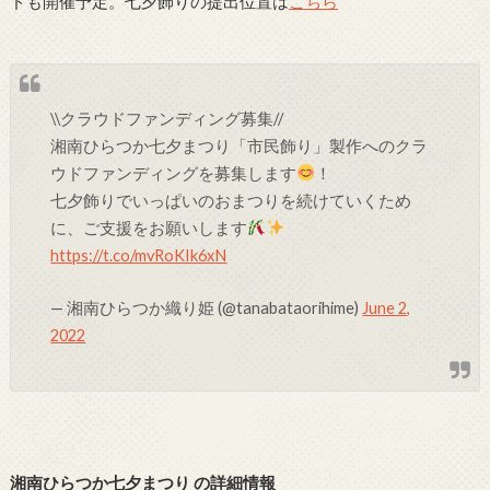
ドも開催予定。七夕飾りの提出位置は
こちら
\\クラウドファンディング募集//
湘南ひらつか七夕まつり「市民飾り」製作へのクラ
ウドファンディングを募集します
！
七夕飾りでいっぱいのおまつりを続けていくため
に、ご支援をお願いします
https://t.co/mvRoKIk6xN
— 湘南ひらつか織り姫 (@tanabataorihime)
June 2,
2022
湘南ひらつか七夕まつり の詳細情報