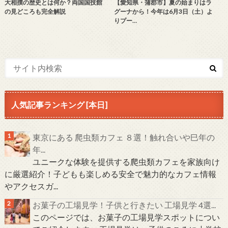
大相撲の歴史とは何か？両国国技館
【愛知県・蒲郡市】夏の始まりはラ
の見どころも完全解説
グーナから！今年は6月3日（土）よ
りプー…
人気記事ランキング [本日]
東京にある 爬虫類カフェ ８選！触れ合いや巳年の
年...
ユニークな体験を提供する爬虫類カフェを家族向け
に厳選紹介！子どもも楽しめる安全で魅力的なカフェ情報
やアクセスガ...
お菓子の工場見学！子供と行きたい 工場見学 4選...
このページでは、お菓子の工場見学スポットについ