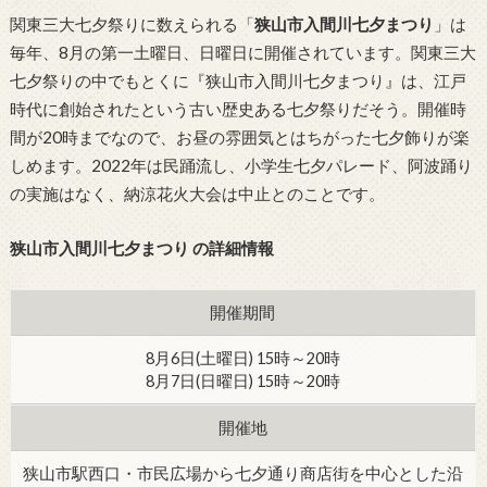
関東三大七夕祭りに数えられる「
狭山市入間川七夕まつり
」は
毎年、8月の第一土曜日、日曜日に開催されています。関東三大
七夕祭りの中でもとくに『狭山市入間川七夕まつり』は、江戸
時代に創始されたという古い歴史ある七夕祭りだそう。開催時
間が20時までなので、お昼の雰囲気とはちがった七夕飾りが楽
しめます。2022年は民踊流し、小学生七夕パレード、阿波踊り
の実施はなく、納涼花火大会は中止とのことです。
狭山市入間川七夕まつり の詳細情報
開催期間
8月6日(土曜日) 15時～20時
8月7日(日曜日) 15時～20時
開催地
狭山市駅西口・市民広場から七夕通り商店街を中心とした沿