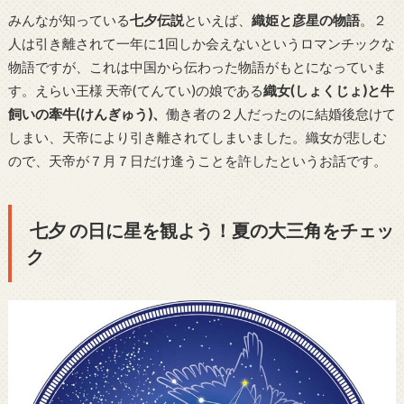
みんなが知っている
七夕伝説
といえば、
織姫と彦星の物語
。２
人は引き離されて一年に1回しか会えないというロマンチックな
物語ですが、これは中国から伝わった物語がもとになっていま
す。えらい王様 天帝(てんてい)の娘である
織女(しょくじょ)と牛
飼いの牽牛(けんぎゅう)、
働き者の２人だったのに結婚後怠けて
しまい、天帝により引き離されてしまいました。織女が悲しむ
ので、天帝が７月７日だけ逢うことを許したというお話です。
七夕 の日に星を観よう！夏の大三角をチェッ
ク