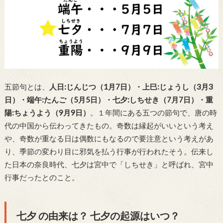
五節句とは、
人日:じんじつ（1月7日）・上巳:じょうし（3月3
日）・端午:たんご（5月5日）・七夕:しちせき（7月7日）・重
陽:ちょうよう（9月9日）
。１年間にある五つの節句で、唐の時
代の中国から伝わってきたもの。奇数は縁起がいいという考え
や、奇数が重なる日は偶数にもなるので要注意という考えがあ
り、季節の変わり目に邪気を払う行事が行われたそう。伝来し
た日本の奈良時代、七夕は宮中で「しちせき」と呼ばれ、宮中
行事だったとのこと。
七夕 の由来は？ 七夕の起源はいつ？