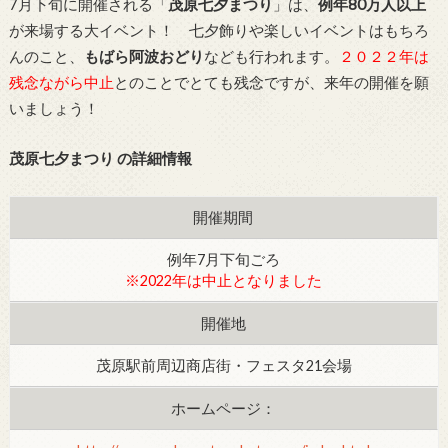
7月下旬に開催される「
茂原七夕まつり
」は、
例年80万人以上
が来場する大イベント！ 七夕飾りや楽しいイベントはもちろ
んのこと、
もばら阿波おどり
なども行われます。
２０２２年は
残念ながら中止
とのことでとても残念ですが、来年の開催を願
いましょう！
茂原七夕まつり の詳細情報
開催期間
例年7月下旬ごろ
※2022年は中止となりました
開催地
茂原駅前周辺商店街・フェスタ21会場
ホームページ：