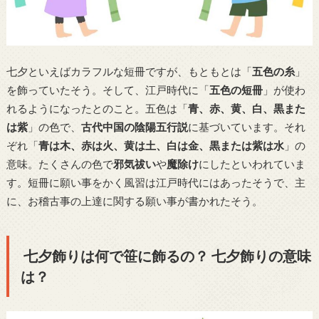
七夕といえばカラフルな短冊ですが、もともとは「
五色の糸
」
を飾っていたそう。そして、江戸時代に「
五色の短冊
」が使わ
れるようになったとのこと。五色は「
青、赤、黄、白、黒また
は紫
」の色で、
古代中国の陰陽五行説
に基づいています。それ
ぞれ「
青は木、赤は火、黄は土、白は金、黒または紫は水
」の
意味。たくさんの色で
邪気祓い
や
魔除け
にしたといわれていま
す。短冊に願い事をかく風習は江戸時代にはあったそうで、主
に、お稽古事の上達に関する願い事が書かれたそう。
七夕飾りは何で笹に飾るの？ 七夕飾りの意味
は？