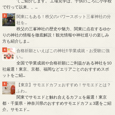
てご紹介します。 工場見学は、子供のころに小学校
で行って以来、、...
関東にもある！秩父のパワースポット三峯神社の分
社を...
秩父の三峯神社の歴史や魅力、関東に点在するゆか
りの神社の情報を徹底解説！観光情報や神社巡りの楽しみ
方も紹介しま...
合格祈願といえばこの神社‼ 学業成就・お受験に強
い...
全国で学業成就や合格祈願にご利益がある神社を10
社厳選！東京、京都、福岡などエリアごとのおすすめスポ
ットをご紹...
【東京】サモエドカフェおすすめ！サモエドとは？
ふわ...
関東でサモエドと触れ合えるカフェを厳選！東京
都・千葉県・神奈川県のおすすめサモエドカフェ3選をご紹
介。サモエド...