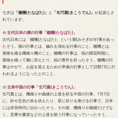
七夕は
「棚機(たなばた)」
と
「乞巧奠(きこうでん)」
が起源とさ
れています。
☆ 古代日本の禊の行事「棚機(たなばた)」
古代日本には「棚機(たなばた)」という禊(みそぎ)の行事があっ
たそう。禊の行事とは、穢れを清める行事のこと。棚機とは、
着物を織る機織り機のこと。棚機の行事は、稲の開花時期に、
着物を織って棚に供えたり、稲の豊作を祈ったそう。棚機の行
事はやがて、お盆を迎えるための準備の行事として旧暦7月に行
われるようになったとのこと。
☆ 古来中国の行事「乞巧奠(きこうでん)」
乞巧奠とは、機織りや裁縫の上達を祈る中国の行事。7月7日
に、針や五色の糸を供えたり、星に祈りを捧げる行事で、日本
には奈良時代に伝わったそう。その後、機織りや裁縫だけでな
く、芸事や書道などの上達を願う行事になっていったそう。