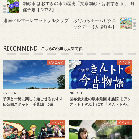
朝顔市 ほおずきの市の歴史「文京朝顔・ほおずき市 」 開
催予定【 2022 】
湘南ベルマーレフットサルクラブ おだわらホームピクニ
ックデー【入場無料】
RECOMMEND
こちらの記事も人気です。
ピクニック
イベント
2020.10.6
2023.7.31
子供と一緒に楽しく過ごせる おすす
世界最大級の淡水魚園 水族館 【 アク
め公園スポット 千葉編 5選
ア・トトぎふ 】にて『 きんトト今…
イベント
イベント