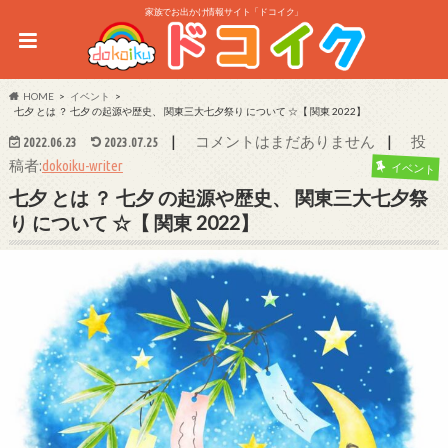
家族でお出かけ情報サイト「ドコイク」
HOME
イベント
七夕 とは ？ 七夕 の起源や歴史、 関東三大七夕祭り について ☆【 関東 2022】
|
|
コメントはまだありません
投
2022.06.23
2023.07.25
稿者:
dokoiku-writer
イベント
七夕 とは ？ 七夕 の起源や歴史、 関東三大七夕祭
り について ☆【 関東 2022】