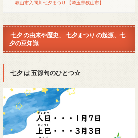
狭山市入間川七夕まつり 【埼玉県狭山市】
七夕 の由来や歴史、 七夕まつり の起源、七
夕の豆知識
七夕 は 五節句のひとつ☆