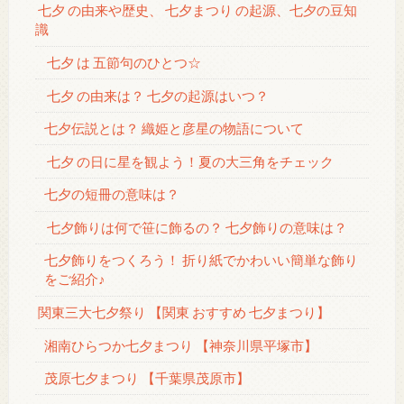
七夕 の由来や歴史、 七夕まつり の起源、七夕の豆知
識
七夕 は 五節句のひとつ☆
七夕 の由来は？ 七夕の起源はいつ？
七夕伝説とは？ 織姫と彦星の物語について
七夕 の日に星を観よう！夏の大三角をチェック
七夕の短冊の意味は？
七夕飾りは何で笹に飾るの？ 七夕飾りの意味は？
七夕飾りをつくろう！ 折り紙でかわいい簡単な飾り
をご紹介♪
関東三大七夕祭り 【関東 おすすめ 七夕まつり】
湘南ひらつか七夕まつり 【神奈川県平塚市】
茂原七夕まつり 【千葉県茂原市】