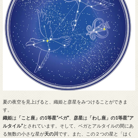
夏の夜空を見上げると、織姫と彦星をみつけることができま
す。
織姫
は
「こと座」の1等星“ベガ”
、
彦星
は
「わし座」の1等星“ア
ルタイル”
とされています。そして、ベガとアルタイルの間にあ
る無数の小さな星が
天の川
です。また、この２つの星と「はく